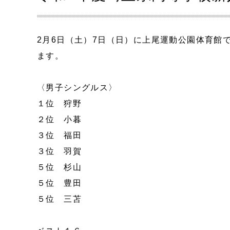
2月6日（土）7日（日）に上尾運動公園体育館
ます。
〈男子シングルス〉
１位 狩野
２位 小暮
３位 福田
３位 羽賀
５位 杉山
５位 豊田
５位 三苫