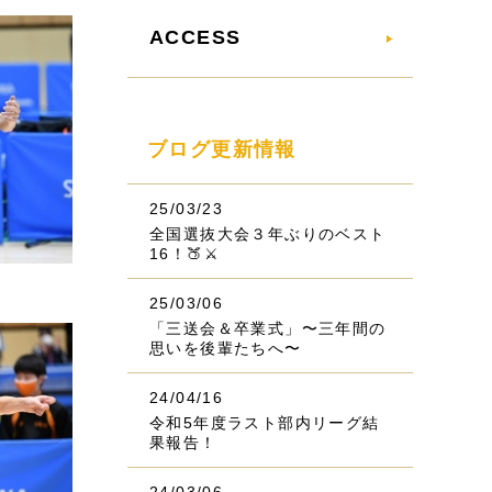
ACCESS
ブログ更新情報
25/03/23
全国選抜大会３年ぶりのベスト
16！🍑⚔️
25/03/06
「三送会＆卒業式」〜三年間の
思いを後輩たちへ〜
24/04/16
令和5年度ラスト部内リーグ結
果報告！