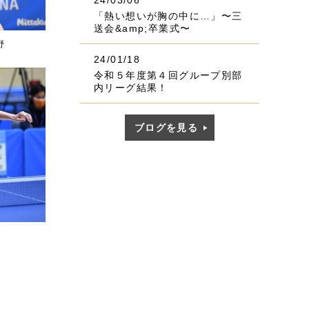
24/03/06
「熱い想いが胸の中に…」〜三
送会&amp;卒業式〜
野
24/01/18
令和５年度第４回グループ別部
内リーグ結果！
ブログを見る