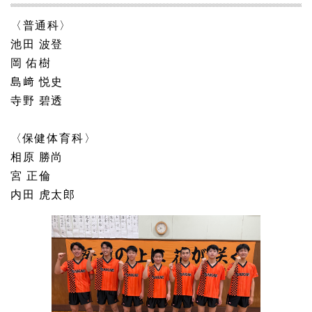
〈普通科〉
池田 波登
岡 佑樹
島﨑 悦史
寺野 碧透
〈保健体育科〉
相原 勝尚
宮 正倫
内田 虎太郎