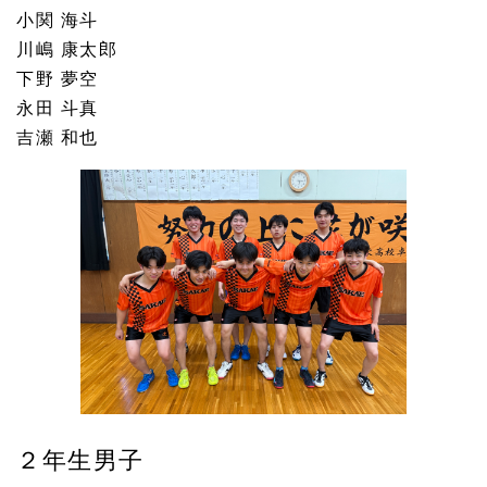
小関 海斗
川嶋 康太郎
下野 夢空
永田 斗真
吉瀬 和也
２年生男子