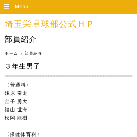
Menu
埼玉栄卓球部公式ＨＰ
部員紹介
ホーム
»
部員紹介
３年生男子
〈普通科〉
浅原 奏太
金子 勇大
福山 世海
松岡 龍樹
〈保健体育科〉