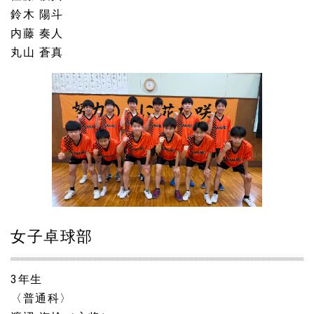
鈴木 陽斗
内藤 奏人
丸山 蒼真
女子卓球部
3年生
〈普通科〉